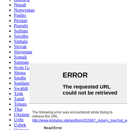
Nepali
Norwegian
Pashto
Persian
Punjabi
Serbian
Sesotho
Sinhala
Slovak
Slovenian
Somali
Samoan
Scots Gaelic
Shona
Sindhi
Sundanese
Swahili
Tajik
Tamil
Telugu
Thai
Ukrainian
Urdu
Uzbek