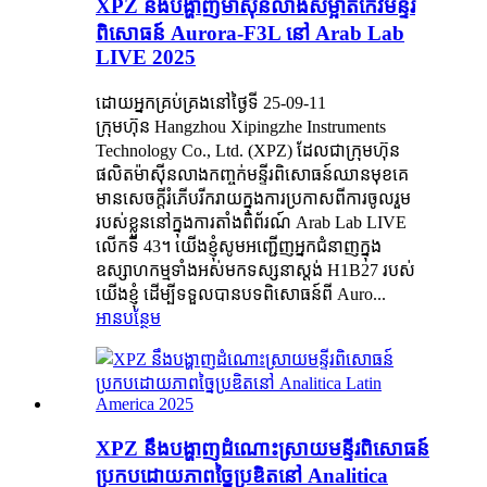
XPZ នឹងបង្ហាញម៉ាស៊ីនលាងសម្អាតកែវមន្ទីរ
ពិសោធន៍ Aurora-F3L នៅ Arab Lab
LIVE 2025
ដោយអ្នកគ្រប់គ្រងនៅថ្ងៃទី 25-09-11
ក្រុមហ៊ុន Hangzhou Xipingzhe Instruments
Technology Co., Ltd. (XPZ) ដែលជាក្រុមហ៊ុន
ផលិតម៉ាស៊ីនលាងកញ្ចក់មន្ទីរពិសោធន៍ឈានមុខគេ
មានសេចក្តីរំភើបរីករាយក្នុងការប្រកាសពីការចូលរួម
របស់ខ្លួននៅក្នុងការតាំងពិព័រណ៍ Arab Lab LIVE
លើកទី 43។ យើងខ្ញុំសូមអញ្ជើញអ្នកជំនាញក្នុង
ឧស្សាហកម្មទាំងអស់មកទស្សនាស្តង់ H1B27 របស់
យើងខ្ញុំ ដើម្បីទទួលបានបទពិសោធន៍ពី Auro...
អានបន្ថែម
XPZ នឹងបង្ហាញដំណោះស្រាយមន្ទីរពិសោធន៍
ប្រកបដោយភាពច្នៃប្រឌិតនៅ Analitica