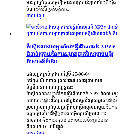
អនុវត្តល្អបំផុតតម្រូវឱ្យមានការប្រកាន់ខ្ជាប់យ៉ាងតឹងរ៉ឹង
ចំពោះនីតិវិធីប្រតិបត្តិការ...
អានបន្ថែម
ម៉ាស៊ីនលាងសម្អាតកែវមន្ទីរពិសោធន៍ XPZ៖
ជំនាន់ក្រោយនៃការសម្អាតឆ្លាតវៃសម្រាប់មន្ទីរ
ពិសោធន៍ទំនើប
ដោយអ្នកគ្រប់គ្រងនៅថ្ងៃទី 25-08-04
នៅក្នុងបរិយាកាសស្រាវជ្រាវដែលជំរុញដោយ
ទិន្នន័យនាពេលបច្ចុប្បន្ននេះ
ម៉ាស៊ីនលាងសម្អាតកែវមន្ទីរពិសោធន៍ XPZ តំណាងឱ្យ
ការលោតផ្លោះដ៏ធំមួយនៅក្នុងបច្ចេកវិទ្យាសម្អាត ដោយ
រួមបញ្ចូលគ្នានូវស្វ័យប្រវត្តិកម្មកម្រិតខ្ពស់ជាមួយនឹងការ
តភ្ជាប់ឆ្លាតវៃ ដើម្បីផ្តល់នូវកម្រិតប្រសិទ្ធភាព ការ
តាមដាន និងការអនុលោមតាមដែលមិនធ្លាប់មាន
ពីមុនមក។ C បដិវត្តន៍...
អានបន្ថែម