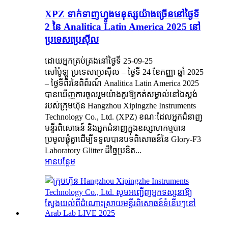
XPZ ទាក់ទាញហ្វូងមនុស្សយ៉ាងច្រើននៅថ្ងៃទី
2 នៃ Analitica Latin America 2025 នៅ
ប្រទេសប្រេស៊ីល
ដោយអ្នកគ្រប់គ្រងនៅថ្ងៃទី 25-09-25
សៅប៉ូឡូ ប្រទេសប្រេស៊ីល – ថ្ងៃទី 24 ខែកញ្ញា ឆ្នាំ 2025
– ថ្ងៃទីពីរនៃពិព័រណ៍ Analitica Latin America 2025
បានឃើញការចូលរួមយ៉ាងគួរឱ្យកត់សម្គាល់នៅឯស្តង់
របស់ក្រុមហ៊ុន Hangzhou Xipingzhe Instruments
Technology Co., Ltd. (XPZ) ខណៈដែលអ្នកជំនាញ
មន្ទីរពិសោធន៍ និងអ្នកជំនាញក្នុងឧស្សាហកម្មបាន
ប្រមូលផ្តុំគ្នាដើម្បីទទួលបានបទពិសោធន៍នៃ Glory-F3
Laboratory Glitter ដ៏ច្នៃប្រឌិត...
អានបន្ថែម