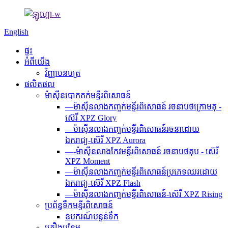
English
ផ្ទះ
អំពីយើង
វិញ្ញាបនបត្រ
ផលិតផល
ម៉ាស៊ីនបោកគក់មន្ទីរពិសោធន៍
—ម៉ាស៊ីនលាងកញ្ចក់មន្ទីរពិសោធន៍ រចនាបថក្រោមតុ -
ស៊េរី XPZ Glory
—ម៉ាស៊ីន​លាង​កញ្ចក់​មន្ទីរពិសោធន៍​រចនា​ដោយ​
ឯករាជ្យ-ស៊េរី XPZ Aurora
—-ម៉ាស៊ីនលាងកែវមន្ទីរពិសោធន៍ រចនាបថតុប - ស៊េរី
XPZ Moment
—ម៉ាស៊ីន​លាង​កញ្ចក់​មន្ទីរពិសោធន៍​ប្រភេទ​ឈរ​ដោយ​
ឯករាជ្យ-ស៊េរី XPZ Flash
—ម៉ាស៊ីនលាងកញ្ចក់មន្ទីរពិសោធន៍-ស៊េរី XPZ Rising
ប្រព័ន្ធទឹកមន្ទីរពិសោធន៍
ឧបករណ៍បន្ទន់ទឹក
គ្រឿងបន្ថែម