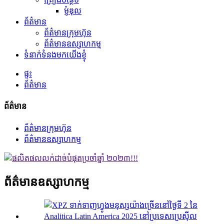
ម៉ូឌុល
ព័ត៌មាន
ព័ត៌មានក្រុមហ៊ុន
ព័ត៌មានឧស្សាហកម្ម
ទំនាក់ទំនងមកយើងខ្ញុំ
ផ្ទះ
ព័ត៌មាន
ព័ត៌មាន
ព័ត៌មានក្រុមហ៊ុន
ព័ត៌មានឧស្សាហកម្ម
ព័ត៌មានឧស្សាហកម្ម