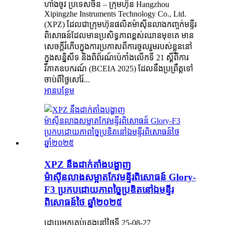
ហាំងចូវ ប្រទេសចិន – ក្រុមហ៊ុន Hangzhou
Xipingzhe Instruments Technology Co., Ltd.
(XPZ) ដែលជាក្រុមហ៊ុនផលិតម៉ាស៊ីនលាងកញ្ចក់មន្ទីរ
ពិសោធន៍ដែលមានប្រសិទ្ធភាពខ្ពស់ឈានមុខគេ មាន
សេចក្តីរំភើបក្នុងការប្រកាសពីការចូលរួមរបស់ខ្លួននៅ
ក្នុងសន្និសីទ និងពិព័រណ៍ប៉េកាំងលើកទី 21 ស្តីពីការ
វិភាគឧបករណ៍ (BCEIA 2025) ដែលនឹងប្រព្រឹត្តទៅ
ចាប់ពីថ្ងៃសៅរ៍...
អានបន្ថែម
XPZ នឹងដាក់តាំងបង្ហាញ
ម៉ាស៊ីនលាងសម្អាតកែវមន្ទីរពិសោធន៍ Glory-
F3 ប្រកបដោយភាពច្នៃប្រឌិតនៅឯមន្ទីរ
ពិសោធន៍ថៃ ឆ្នាំ២០២៥
ដោយអ្នកគ្រប់គ្រងនៅថ្ងៃទី 25-08-27