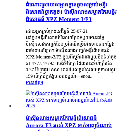
ដំណោះស្រាយសម្អាតខ្នាតតូចសម្រាប់មន្ទីរ
ពិសោធន៍ខ្នាតតូច៖ ម៉ាស៊ីនលាងសម្អាតកែវមន្ទីរ
ពិសោធន៍ XPZ Moment-3/F3
ដោយអ្នកគ្រប់គ្រងនៅថ្ងៃទី 25-07-21
នៅក្នុងមន្ទីរពិសោធន៍ដែលកន្លែងអង្គុយមានតម្លៃ
ម៉ាស៊ីនលាងកញ្ចក់បែបប្រពៃណីច្រើនតែទាមទារកន្លែង
ដាច់ដោយឡែក។ ម៉ាស៊ីនលាងកញ្ចក់មន្ទីរពិសោធន៍
XPZ Moment-3/F3 ផ្ទុយពីស្តង់ដារជាមួយនឹងទំហំតូច
61.4×77.4×79.5 សង់ទីម៉ែត្រ ដែលមានទំហំត្រឹមតែ
0.37 ម៉ែត្រគូប ខណៈពេលដែលផ្តល់នូវសមត្ថភាពបន្ទប់
159 លីត្រដ៏គួរឱ្យចាប់អារម្មណ៍—enou...
អានបន្ថែម
ម៉ាស៊ីនលាងសម្អាតកែវមន្ទីរពិសោធន៍
Aurora-F3 របស់ XPZ ទាក់ទាញចំណាប់