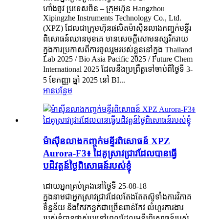
ហាំងចូវ ប្រទេសចិន – ក្រុមហ៊ុន Hangzhou
Xipingzhe Instruments Technology Co., Ltd.
(XPZ) ដែលជាក្រុមហ៊ុនផលិតម៉ាស៊ីនលាងកញ្ចក់មន្ទីរ
ពិសោធន៍ឈានមុខគេ មានសេចក្តីសោមនស្សរីករាយ
ក្នុងការប្រកាសពីការចូលរួមរបស់ខ្លួននៅក្នុង Thailand
Lab 2025 / Bio Asia Pacific 2025 / Future Chem
International 2025 ដែលនឹងប្រព្រឹត្តទៅចាប់ពីថ្ងៃទី 3-
5 ខែកញ្ញា ឆ្នាំ 2025 នៅ BI...
អានបន្ថែម
ម៉ាស៊ីន​លាង​កញ្ចក់​មន្ទីរពិសោធន៍ XPZ
Aurora-F3៖ ដៃគូ​ស្រាវជ្រាវ​ដែល​បាន​ធ្វើ​
បដិវត្តន៍​ថ្ងៃ​ពិសោធន៍​របស់​ខ្ញុំ
ដោយអ្នកគ្រប់គ្រងនៅថ្ងៃទី 25-08-18
ក្នុងនាមជាអ្នកស្រាវជ្រាវដែលតែងតែតស៊ូទាំងការវិភាគ
ទិន្នន័យ និងកែវកខ្វក់ជាច្រើនពាន់កែវ លំហូរការងារ
របស់ខ្ញុំបានផ្លាស់ប្តូរនៅពេលដែលមន្ទីរពិសោធន៍របស់