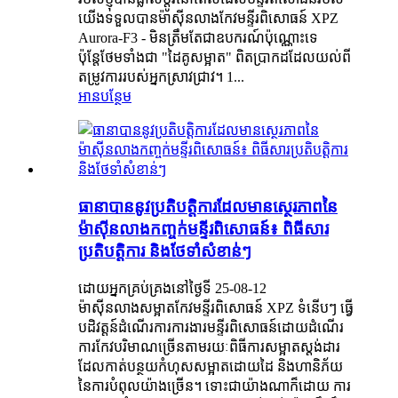
យើងទទួលបានម៉ាស៊ីនលាងកែវមន្ទីរពិសោធន៍ XPZ
Aurora-F3 - មិនត្រឹមតែជាឧបករណ៍ប៉ុណ្ណោះទេ
ប៉ុន្តែថែមទាំងជា "ដៃគូសម្អាត" ពិតប្រាកដដែលយល់ពី
តម្រូវការរបស់អ្នកស្រាវជ្រាវ។ 1...
អានបន្ថែម
ធានាបាននូវប្រតិបត្តិការដែលមានស្ថេរភាពនៃ
ម៉ាស៊ីនលាងកញ្ចក់មន្ទីរពិសោធន៍៖ ពិធីសារ
ប្រតិបត្តិការ និងថែទាំសំខាន់ៗ
ដោយអ្នកគ្រប់គ្រងនៅថ្ងៃទី 25-08-12
ម៉ាស៊ីនលាងសម្អាតកែវមន្ទីរពិសោធន៍ XPZ ទំនើបៗ ធ្វើ
បដិវត្តន៍ដំណើរការការងារមន្ទីរពិសោធន៍ដោយដំណើរ
ការកែវបរិមាណច្រើនតាមរយៈពិធីការសម្អាតស្តង់ដារ
ដែលកាត់បន្ថយកំហុសសម្អាតដោយដៃ និងហានិភ័យ
នៃការបំពុលយ៉ាងច្រើន។ ទោះជាយ៉ាងណាក៏ដោយ ការ