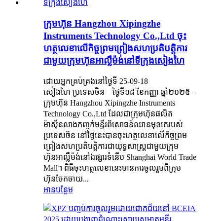
ក្រុមហ៊ុន Hangzhou Xipingzhe
Instruments Technology Co.,Ltd ចុះ
ហត្ថលេខាលើកិច្ចព្រមព្រៀងសហប្រតិបត្តិការ
ជាមួយក្រុមហ៊ុនអាល្លឺម៉ង់នៅទីក្រុងសៀងហៃ
ដោយអ្នកគ្រប់គ្រងនៅថ្ងៃទី 25-09-18
សៀងហៃ ប្រទេសចិន – ថ្ងៃទី១៨ ខែកញ្ញា ឆ្នាំ២០២៥ –
ក្រុមហ៊ុន Hangzhou Xipingzhe Instruments
Technology Co.,Ltd ដែលជាក្រុមហ៊ុនផលិត
ម៉ាស៊ីនលាងកញ្ចក់មន្ទីរពិសោធន៍ឈានមុខគេរបស់
ប្រទេសចិន នៅថ្ងៃនេះបានចុះហត្ថលេខាលើកិច្ចព្រម
ព្រៀងសហប្រតិបត្តិការជាយុទ្ធសាស្ត្រជាមួយក្រុម
ហ៊ុនអាល្លឺម៉ង់នៅឯផ្សារទំនើប Shanghai World Trade
Mall។ ពិធីចុះហត្ថលេខានេះមានការចូលរួមពីក្រុម
ហ៊ុនចែកចាយ...
អានបន្ថែម