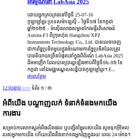
អារម្មណ៍នៅ LabAsia 2025
ដោយអ្នកគ្រប់គ្រងនៅថ្ងៃទី 25-07-16
កូឡាឡាំពួរ ប្រទេសម៉ាឡេស៊ី – ថ្ងៃទី១៧ ខែកក្កដា
ឆ្នាំ២០២៥ – ម៉ាស៊ីនលាងសម្អាតកែវមន្ទីរពិសោធន៍
Aurora-F3 ពីក្រុមហ៊ុន Hangzhou XPZ
Instruments Technology Co., Ltd. បានលេចចេញ
ជាការច្នៃប្រឌិតមួយក្នុងចំណោមការច្នៃប្រឌិតដែលត្រូវ
បាននិយាយច្រើនបំផុតនៅក្នុងពិព័រណ៍ LabAsia 2025
ដ៏មមាញឹក ដែលបានប្រារព្ធឡើងចាប់ពីថ្ងៃទី១៤-១៦ ខែ
កក្កដា នៅឯមជ្ឈមណ្ឌលសន្និបាតកូឡាឡាំពួរ។ E...
អានបន្ថែម
1
2
3
បន្ទាប់ >
>>
ទំព័រ ១ / ៣
អំពីយើង បណ្តាញលក់ ទំនាក់ទំនងមកយើង
ការងារ
សម្រាប់ការសាកសួរអំពីផលិតផល ឬបញ្ជីតម្លៃរបស់យើង សូមទុកអ៊ីមែល
របស់អ្នកមកយើង ហើយយើងនឹងទាក់ទងអ្នកវិញក្នុងរយៈពេល 24 ម៉ោង។