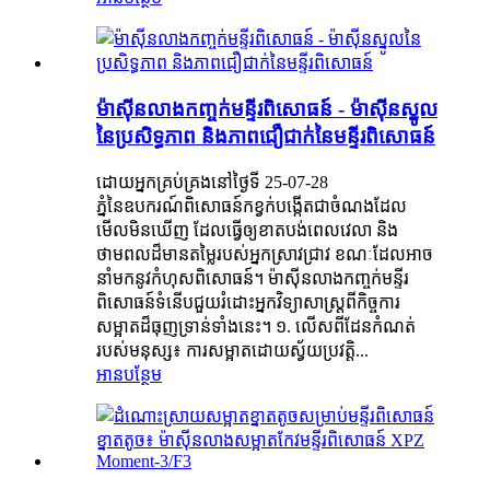
ម៉ាស៊ីនលាងកញ្ចក់មន្ទីរពិសោធន៍ - ម៉ាស៊ីនស្នូល
នៃប្រសិទ្ធភាព និងភាពជឿជាក់នៃមន្ទីរពិសោធន៍
ដោយអ្នកគ្រប់គ្រងនៅថ្ងៃទី 25-07-28
ភ្នំ​នៃ​ឧបករណ៍​ពិសោធន៍​កខ្វក់​បង្កើត​ជា​ចំណង​ដែល​
មើល​មិន​ឃើញ ដែល​ធ្វើ​ឲ្យ​ខាត​បង់​ពេលវេលា និង​
ថាមពល​ដ៏​មាន​តម្លៃ​របស់​អ្នក​ស្រាវជ្រាវ ខណៈ​ដែល​អាច​
នាំ​មក​នូវ​កំហុស​ពិសោធន៍។ ម៉ាស៊ីន​លាង​កញ្ចក់​មន្ទីរ
ពិសោធន៍​ទំនើប​ជួយ​រំដោះ​អ្នកវិទ្យាសាស្ត្រ​ពី​កិច្ចការ​
សម្អាត​ដ៏​ធុញទ្រាន់​ទាំងនេះ។ ១. លើស​ពី​ដែន​កំណត់​
របស់​មនុស្ស៖ ការ​សម្អាត​ដោយ​ស្វ័យប្រវត្តិ...
អានបន្ថែម