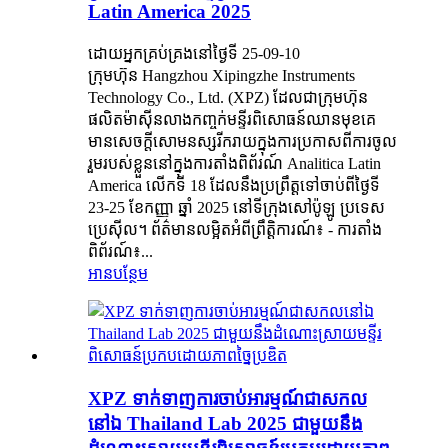
Latin America 2025
ដោយអ្នកគ្រប់គ្រងនៅថ្ងៃទី 25-09-10
ក្រុមហ៊ុន Hangzhou Xipingzhe Instruments
Technology Co., Ltd. (XPZ) ដែលជាក្រុមហ៊ុន
ផលិតម៉ាស៊ីនលាងកញ្ចក់មន្ទីរពិសោធន៍ឈានមុខគេ
មានសេចក្តីសោមនស្សរីករាយក្នុងការប្រកាសពីការចូល
រួមរបស់ខ្លួននៅក្នុងការតាំងពិព័រណ៍ Analitica Latin
America លើកទី 18 ដែលនឹងប្រព្រឹត្តទៅចាប់ពីថ្ងៃទី
23-25 ​​ខែកញ្ញា ឆ្នាំ 2025 នៅទីក្រុងសៅប៉ូឡូ ប្រទេស
ប្រេស៊ីល។ ព័ត៌មានលម្អិតអំពីព្រឹត្តិការណ៍៖ - ការតាំង
ពិព័រណ៍៖...
អានបន្ថែម
XPZ ទាក់ទាញការចាប់អារម្មណ៍ជាសកល
នៅឯ Thailand Lab 2025 ជាមួយនឹង