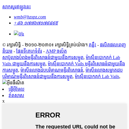
សាកសួរឥឡូវនេះ
wmb@hzxpz.com
+៨៦ ១៧៧៦៧១៧៩៨៩៥
© រក្សាសិទ្ធិ - ២០១០-២០៣០៖ រក្សាសិទ្ធិគ្រប់យ៉ាង។
គន្លឹះ
-
ផលិតផលពេញ
និយម
-
ផែនទីគេហទំព័រ
-
AMP ចល័ត
សាប៊ូលាងបំពង់មន្ទីរពិសោធន៍ជាមួយនឹងការសម្ងួត
,
ម៉ាស៊ីនបោកគក់ Lab
Vails ជាមួយនឹងការសម្ងួត
,
ម៉ាស៊ីនបោកគក់ Vails មន្ទីរពិសោធន៍ជាមួយនឹង
ការសម្ងួត
,
ម៉ាស៊ីនលាងដបបរិមាណមន្ទីរពិសោធន៍
,
ម៉ាស៊ីនលាងសម្អាតដប
បរិមាណមន្ទីរពិសោធន៍ជាមួយនឹងការសម្ងួត
,
ម៉ាស៊ីនបោកគក់ Lab Vails
,
ផ្ញើអ៊ីមែល
វ៉ាតសាស
x