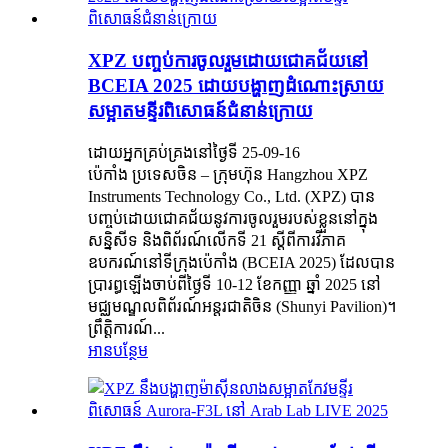
XPZ បញ្ចប់ការចូលរួមដោយជោគជ័យនៅ
BCEIA 2025 ដោយបង្ហាញដំណោះស្រាយ
សម្អាតមន្ទីរពិសោធន៍ជំនាន់ក្រោយ
ដោយអ្នកគ្រប់គ្រងនៅថ្ងៃទី 25-09-16
ប៉េកាំង ប្រទេសចិន – ក្រុមហ៊ុន Hangzhou XPZ
Instruments Technology Co., Ltd. (XPZ) បាន
បញ្ចប់ដោយជោគជ័យនូវការចូលរួមរបស់ខ្លួននៅក្នុង
សន្និសីទ និងពិព័រណ៍លើកទី 21 ស្តីពីការវិភាគ
ឧបករណ៍នៅទីក្រុងប៉េកាំង (BCEIA 2025) ដែលបាន
ប្រារព្ធឡើងចាប់ពីថ្ងៃទី 10-12 ខែកញ្ញា ឆ្នាំ 2025 នៅ
មជ្ឈមណ្ឌលពិព័រណ៍អន្តរជាតិចិន (Shunyi Pavilion)។
ព្រឹត្តិការណ៍...
អានបន្ថែម