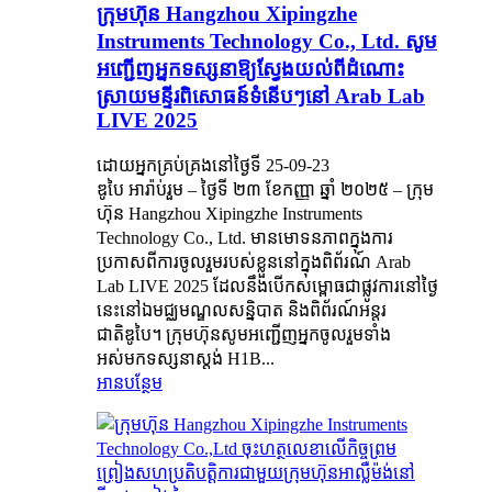
ក្រុមហ៊ុន Hangzhou Xipingzhe
Instruments Technology Co., Ltd. សូម
អញ្ជើញអ្នកទស្សនាឱ្យស្វែងយល់ពីដំណោះ
ស្រាយមន្ទីរពិសោធន៍ទំនើបៗនៅ Arab Lab
LIVE 2025
ដោយអ្នកគ្រប់គ្រងនៅថ្ងៃទី 25-09-23
ឌូបៃ អារ៉ាប់រួម – ថ្ងៃទី ២៣ ខែកញ្ញា ឆ្នាំ ២០២៥ – ក្រុម
ហ៊ុន Hangzhou Xipingzhe Instruments
Technology Co., Ltd. មានមោទនភាពក្នុងការ
ប្រកាសពីការចូលរួមរបស់ខ្លួននៅក្នុងពិព័រណ៍ Arab
Lab LIVE 2025 ដែលនឹងបើកសម្ពោធជាផ្លូវការនៅថ្ងៃ
នេះនៅឯមជ្ឈមណ្ឌលសន្និបាត និងពិព័រណ៍អន្តរ
ជាតិឌូបៃ។ ក្រុមហ៊ុនសូមអញ្ជើញអ្នកចូលរួមទាំង
អស់មកទស្សនាស្តង់ H1B...
អានបន្ថែម