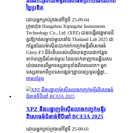
ដំណោះស្រាយមន្ទីរពិសោធន៍ប្រកបដោយភាព
ច្នៃប្រឌិត
ដោយអ្នកគ្រប់គ្រងនៅថ្ងៃទី 25-09-04
ក្រុមហ៊ុន Hangzhou Xipingzhe Instruments
Technology Co., Ltd. (XPZ) បានបង្កើតវត្តមានដ៏
គួរឱ្យកត់សម្គាល់មួយនៅឯ Thailand Lab 2025 ជា
កន្លែងដែលម៉ាស៊ីនបោកគក់កញ្ចក់មន្ទីរពិសោធន៍
Glory-F3 ដ៏ទំនើបរបស់យើងបានក្លាយជាកន្លែង
ទាក់ទាញដ៏សំខាន់មួយ ដែលទាក់ទាញការឆ្លើយតប
យ៉ាងសាទរពីអ្នកទស្សនាទូទាំងពិភពលោក។ អ្នក
ទស្សនាមកពីប្រទេសផ្សេងៗគ្នាបានប្រមូលផ្តុំគ្នា...
អានបន្ថែម
XPZ នឹងបង្ហាញម៉ាស៊ីនលាងកញ្ចក់មន្ទីរ
ពិសោធន៍ជំនាន់ទីបីនៅ BCEIA 2025
ដោយអ្នកគ្រប់គ្រងនៅថ្ងៃទី 25-09-01